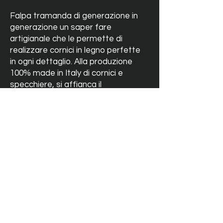
Falpa tramanda di generazione in
generazione un saper fare
artigianale che le permette di
realizzare cornici in legno perfette
in ogni dettaglio. Alla produzione
100% made in Italy di cornici e
specchiere, si affianca il
management di artisti con
un’ampia esposizione di quadri per
progetti di interior design o da
collezione.
Contatti:
www.falpa.it
Tutte le meraviglie del Legno