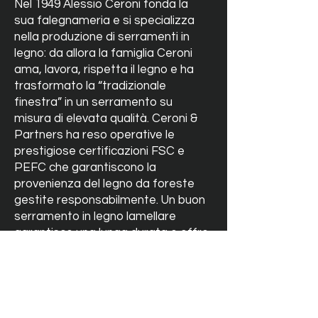
Nel 1949 Alessio Ceroni fonda la
sua falegnameria e si specializza
nella produzione di serramenti in
legno: da allora la famiglia Ceroni
ama, lavora, rispetta il legno e ha
trasformato la “tradizionale
finestra” in un serramento su
misura di elevata qualità. Ceroni &
Partners ha reso operative le
prestigiose certificazioni FSC e
PEFC che garantiscono la
provenienza del legno da foreste
gestite responsabilmente. Un buon
serramento in legno lamellare
garantisce una lunga durata e offre
prestazioni termiche, acustiche e di
sicurezza superiori a qualunque
altro materiale.
Contatti